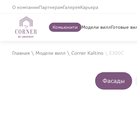
О компании
Партнерам
Галерея
Карьера
Комьюнити
Модели вилл
Готовые ви
Главная
\
Модели вилл
\
Corner Kaltino
\
Е300С
Фасады