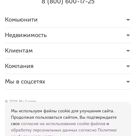
8 (800) 600-17-25
Комьюнити
Недвижимость
Клиентам
Компания
Мы в соцсетях
©
2026
My Corner
При использовании данного сайта, Вы подтверждаете свое
согласие на
Мы используем файлы cookie для улучшения сайта.
использование cookie файлов
и
обработку персональных данных
.
Продолжая пользоваться сайтом, Вы подтверждаете
Информация, указанная на сайте, носит исключительно рекламный
свое
согласие на использование cookie файлов
и
характер. Все представленные материалы, фотографии, планировки,
обработку персональных данных согласно Политике
проекты использованы с целью визуального представления о