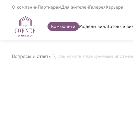
О компании
Партнерам
Для жителей
Галерея
Карьера
Комьюнити
Модели вилл
Готовые ви
Вопросы и ответы
\
Как узнать планируемый ипотечн