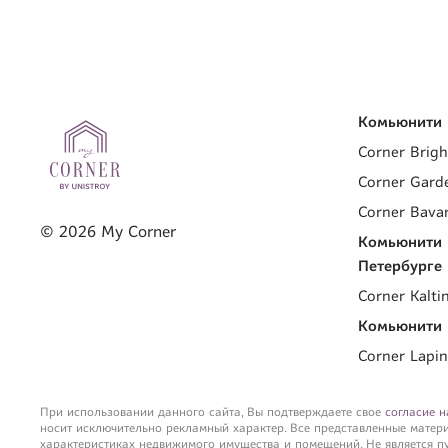
Комьюнити 
Corner Brigh
Corner Gard
Corner Bavar
©
2026
My Corner
Комьюнити 
Петербурге
Corner Kalti
Комьюнити 
Corner Lapi
При использовании данного сайта, Вы подтверждаете свое
согласие н
носит исключительно рекламный характер. Все представленные матер
характеристиках недвижимого имущества и помещений. Не является п