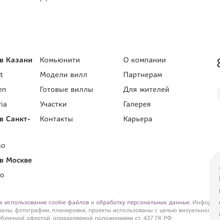
в Казани
Комьюнити
О компании
t
Модели вилл
Партнерам
en
Готовые виллы
Для жителей
ia
Участки
Галерея
в Санкт-
Контакты
Карьера
no
в Москве
no
а использование cookie файлов
и
обработку персональных данных
. Информац
иалы, фотографии, планировки, проекты использованы с целью визуального п
убличной офертой, определяемой положениями ст. 437 ГК РФ