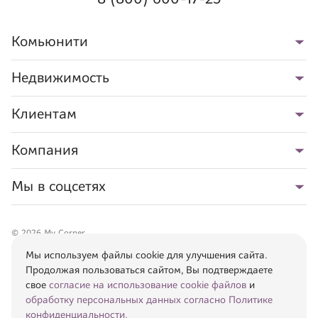
Комьюнити
Недвижимость
Клиентам
Компания
Мы в соцсетях
©
2026
My Corner
При использовании данного сайта, Вы подтверждаете свое
согласие на
Мы используем файлы cookie для улучшения сайта.
использование cookie файлов
и
обработку персональных данных
.
Продолжая пользоваться сайтом, Вы подтверждаете
Информация, указанная на сайте, носит исключительно рекламный
свое
согласие на использование cookie файлов
и
характер. Все представленные материалы, фотографии, планировки,
обработку персональных данных согласно Политике
проекты использованы с целью визуального представления о
конфиденциальности.
характеристиках недвижимого имущества и помещений. Не является