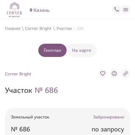
Казань
Главная
\
Corner Bright
\
Участки
\
686
Генплан
На карте
Corner Bright
Участок
№
686
Земельный участок
Забронировано
№
686
по запросу