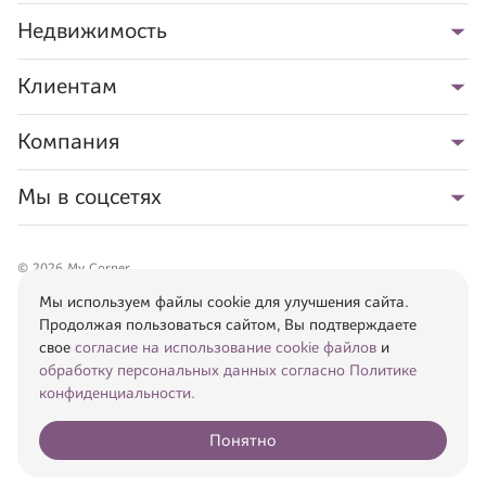
Недвижимость
Клиентам
Компания
Мы в соцсетях
©
2026
My Corner
При использовании данного сайта, Вы подтверждаете свое
согласие на
Мы используем файлы cookie для улучшения сайта.
использование cookie файлов
и
обработку персональных данных
.
Продолжая пользоваться сайтом, Вы подтверждаете
Информация, указанная на сайте, носит исключительно рекламный
свое
согласие на использование cookie файлов
и
характер. Все представленные материалы, фотографии, планировки,
обработку персональных данных согласно Политике
проекты использованы с целью визуального представления о
конфиденциальности.
характеристиках недвижимого имущества и помещений. Не является
публичной офертой, определяемой положениями ст. 437 ГК РФ
Понятно
Сайт от
ITEF